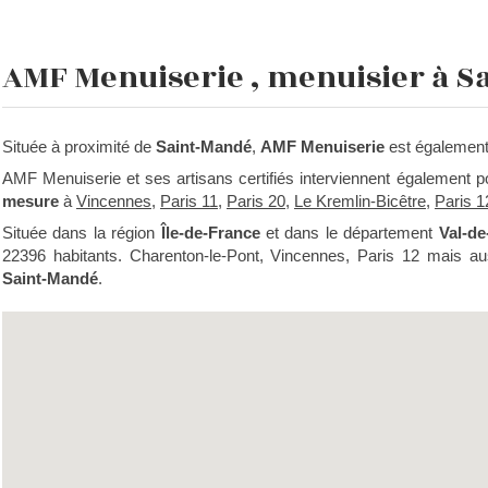
AMF Menuiserie , menuisier à S
Située à proximité de
Saint-Mandé
,
AMF Menuiserie
est également
AMF Menuiserie et ses artisans certifiés interviennent également 
mesure
à
Vincennes
,
Paris 11
,
Paris 20
,
Le Kremlin-Bicêtre
,
Paris 1
Située dans la région
Île-de-France
et dans le département
Val-d
22396 habitants. Charenton-le-Pont, Vincennes, Paris 12 mais aus
Saint-Mandé
.