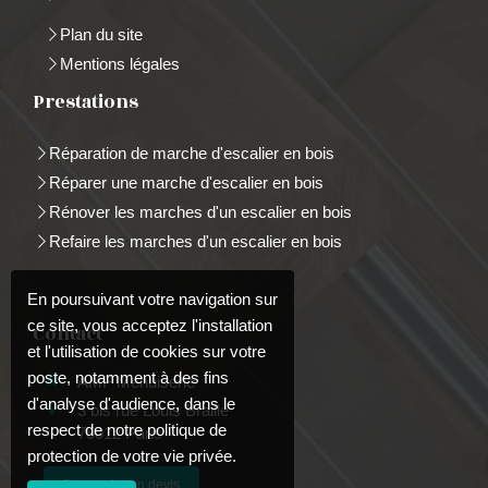
Plan du site
Mentions légales
Prestations
Réparation de marche d'escalier en bois
Réparer une marche d'escalier en bois
Rénover les marches d'un escalier en bois
Refaire les marches d'un escalier en bois
En poursuivant votre navigation sur
ce site, vous acceptez l'installation
Contact
et l'utilisation de cookies sur votre
poste, notamment à des fins
AMF Menuiserie
d'analyse d'audience, dans le
3 bis rue Louis Braille
respect de notre politique de
75012
Paris
protection de votre vie privée.
Demander un devis